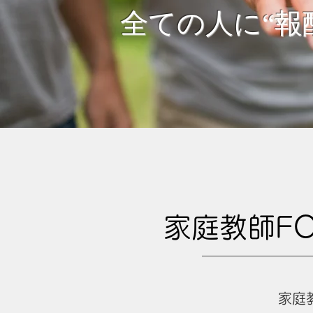
​全ての人に“報
​家庭教師F
家庭教