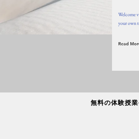
Welcome vis
your own t
Read Mor
​無料の体験授