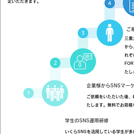
定いただきます。
ご
三重
から
れぞ
FO
たし
企業様からSNSマー
ご依頼をいただいた後、
たします。
​無料でお見
学生のSNS運用研修
いくらSNSを活用している学生が